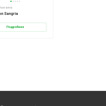
стые вина
on Sangria
Подробнее