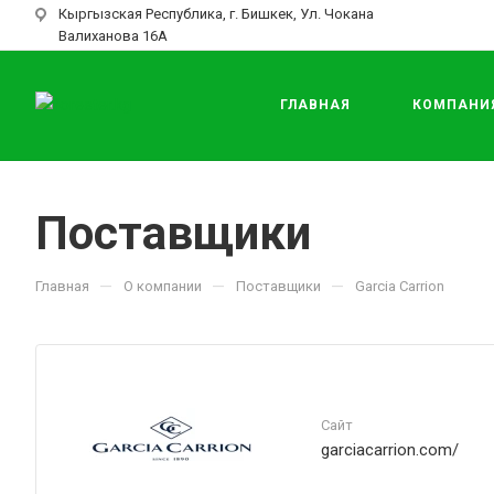
Кыргызская Республика, г. Бишкек, Ул. Чокана
Валиханова 16А
ГЛАВНАЯ
КОМПАНИ
Поставщики
—
—
—
Главная
О компании
Поставщики
Garcia Carrion
Сайт
garciacarrion.com/