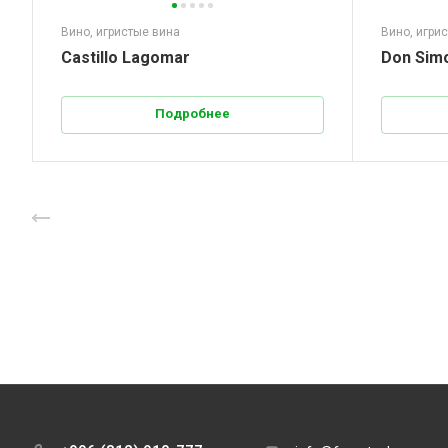
Вино, игристые вина
Вино, игри
Castillo Lagomar
Don Sim
Подробнее
Назад к списку