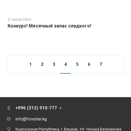
21 июня 2024
Конкурс! Месячный запас сладкого!
Загрузить еще
1
2
3
4
5
6
7
+996 (312) 910-777
info@forester.kg
Кыргызская Республика, г. Бишкек, Ул. Чокана Валиханова