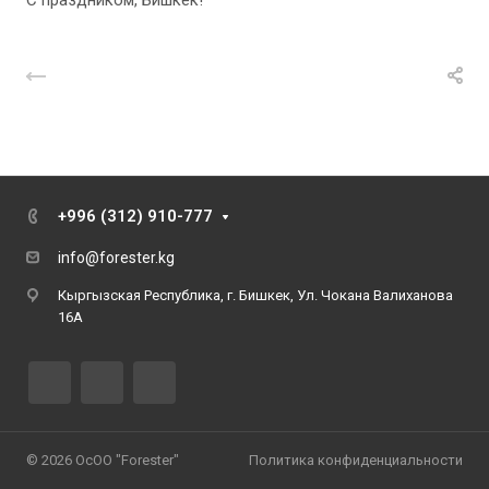
С праздником, Бишкек!
Назад к списку
+996 (312) 910-777
info@forester.kg
Кыргызская Республика, г. Бишкек, Ул. Чокана Валиханова
16А
© 2026 ОсОО "Forester"
Политика конфиденциальности