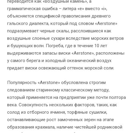
переводится как «Воздушный камень», а
грамматическая ошибка – литера «e» вместо «i»,
объясняется спецификой правописания древнего
гэльского диалекта, который под словом «Aerstone»
подразумевает черные скалы, расслоившиеся как
воздушные слоеные сухари вследствие морских ветров
и бушующих волн. Погреба, где в течение 10 лет
выдерживаются запасы виски «Aerstone», расположены
у самого берега и холодный океанический воздух
придает виски освежающий оттенок морской соли.
Популярность «Aerstone» обусловлена строгим
следованием старинному классическому методу,
который применяется на предприятии уже почти полтора
века. Совокупность нескольких факторов, таких, как
солод из отборного ячменя, торфяные сушилки,
останавливающие рост замоченных зерен на этапе
образования крахмала, наличие чистейшей родниковой