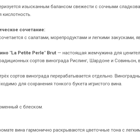
теризуется изысканным балансом свежести с сочными сладков
я кислотность.
ическое сочетание:
очетается с салатами, морепродуктами и легкими закусками, я
но "La Petite Perle" Brut
— настоящая жемчужина для ценителе
традиционных сортов винограда Рислинг, Шардоне и Совиньон,
трёх сортов винограда перерабатывается отдельно. Виноградн
ходимо для сохранения тонкого букета игристого вина.
оменный с блеском.
ромате вина гармонично раскрываются цветочные тона с легки