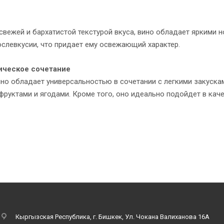
свежей и бархатистой текстурой вкуса, вино обладает яркими н
ослевкусии, что придает ему освежающий характер.
ическое сочетание
ино обладает универсальностью в сочетании с легкими закуска
фруктами и ягодами. Кроме того, оно идеально подойдет в каче
к списку
Кыргызская Республика, г. Бишкек, Ул. Чокана Валиханова 16А