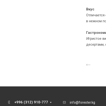
Вкус
Отличается 
в нежном п
Гастроном
Игристое в
десертами, 
Назад 
+996 (312) 910-777
info@forester.kg