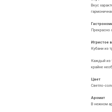
Вкус харак
гармонична
Гастроном
Прекрасно с
Игристое ви
Кубани из 
Каждый из 
крайне необ
Цвет
Светло-сол
Аромат
В нежном а