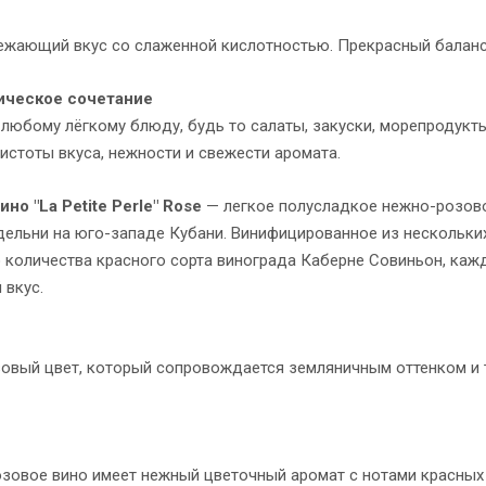
вежающий вкус со слаженной кислотностью. Прекрасный баланс
ическое сочетание
любому лёгкому блюду, будь то салаты, закуски, морепродукты и
истоты вкуса, нежности и свежести аромата.
но "La Petite Perle" Rose
— легкое полусладкое нежно-розово
дельни на юго-западе Кубани. Винифицированное из нескольких
 количества красного сорта винограда Каберне Совиньон, кажд
 вкус.
овый цвет, который сопровождается земляничным оттенком и 
озовое вино имеет нежный цветочный аромат с нотами красных 