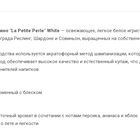
но "La Petite Perle" White
— освежающее, легкое белое игрис
ограда Рислинг, Шардоне и Совиньон, выращенных на собствен
одства используется акратофорный метод шампанизации, кот
од обеспечивает высокое качество и естественный купаж, что
нителей напитков.
оменный с блеском.
точный аромат в сочетании с нотами персика, ананаса и яблок
о лете и легкости.