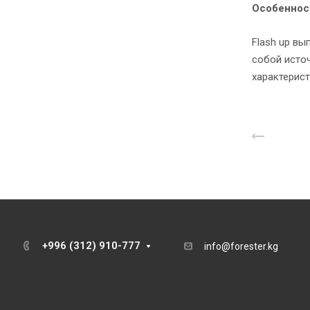
Особеннос
Flash up вы
собой источ
характерист
Назад 
+996 (312) 910-777
info@forester.kg