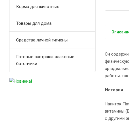
Корма для животных
Товары для дома
Описани
Средства личной гигиены
Он содержит
Готовые завтраки, злаковые
физическую 
батончики
up идеально
работы, так
История
ф
Напиток Fla
витамины (B
с другими 